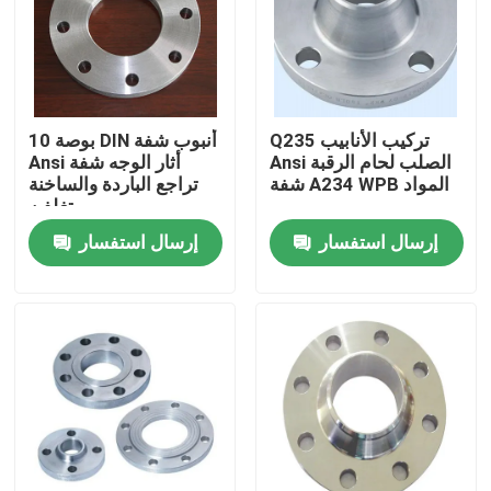
المنتجات
شفة أنابيب الصلب
Q235 تركيب الأنابيب
10 بوصة DIN أنبوب شفة
Ansi الصلب لحام الرقبة
Ansi أثار الوجه شفة
شفة A234 WPB المواد
تراجع الباردة والساخنة
شفة أنابيب DIN
تغلفن
إرسال استفسار
إرسال استفسار
شفة الأنبوب ANSI
الشفاه القياسية GOST
BS 4504 شفة
شفة EN 1092