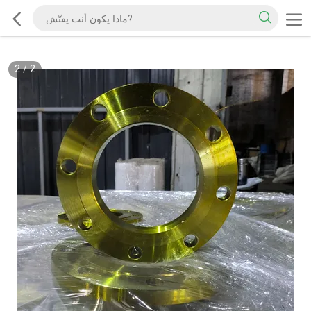
2
/
2