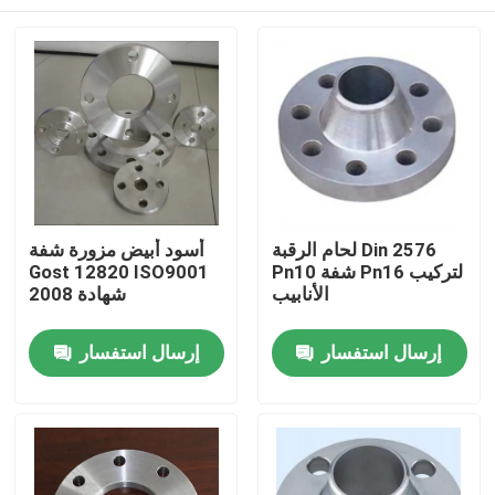
لحام الرقبة Din 2576
أسود أبيض مزورة شفة
Pn10 شفة Pn16 لتركيب
Gost 12820 ISO9001
الأنابيب
2008 شهادة
منزل
إرسال استفسار
إرسال استفسار
حول بنا
إتصال