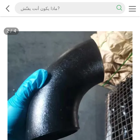
2
/
4