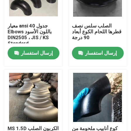
المنتجات
الصلب سلس نصف
معيار ansi جدول 40
قطرها اللحام الكوع أبعاد
Elbows باللون الأسود
شفة أنابيب الصلب
90 درجة
DIN2505 ، JIS / KS
Standard
إرسال استفسار
إرسال استفسار
شفة أنابيب DIN
شفة الأنبوب ANSI
الشفاه القياسية GOST
BS 4504 شفة
شفة EN 1092
كوع أنابيب ملحومة من
MS 1.5D الكربون الصلب