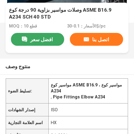
وصلات مواسير بزاوية 90 درجة كوع ASME B16.9
A234 SCH 40 STD
الأسعار：0.1-30$/pc
MOQ：10 قطع
اتصل بنا
افضل سعر
منتوج وصف
مواسير كوع ASME B16.9 ، مواسير كوع
A234
تسليط الضوء:
,
Pipe Fittings Elbow A234
ISO
إصدار الشهادات
HX
اسم العلامة التجارية