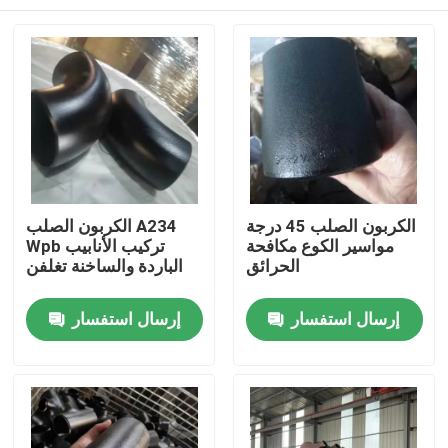
الكربون الصلب 45 درجة
الكربون الصلب A234
مواسير الكوع مكافحة
Wpb تركيب الأنابيب
الحرائق
الباردة والساخنة تغلفن
منزل
إرسال استفسار
إرسال استفسار
حول بنا
إتصال