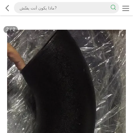
2
/
2