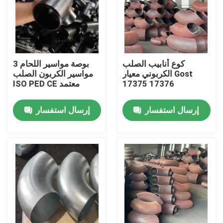
المنتجات
شفة أنابيب الصلب
كوع أنابيب الصلب
3 بوصة مواسير اللحام
الكربوني معيار Gost
مواسير الكربون الصلب
17375 17376
ISO PED CE معتمد
شفة أنابيب DIN
إرسال استفسار
إرسال استفسار
شفة الأنبوب ANSI
الشفاه القياسية GOST
BS 4504 شفة
شفة EN 1092