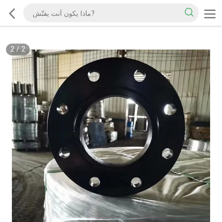
2
/
2