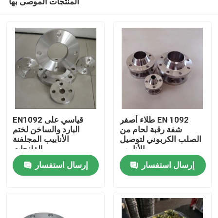
المنتجات الموصى بها
طلاء أصفر EN 1092
EN1092 قياسي على
شفة رقبة لحام من
البارد والساخن لختم
الصلب الكربوني لتوصيل
الأنابيب المجلفنة
الأنابيب
بالفلنجات
منزل
إرسال استفسار
إرسال استفسار
حول بنا
إتصال