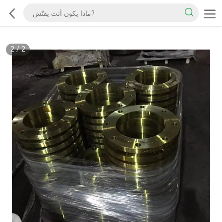
2
/
2