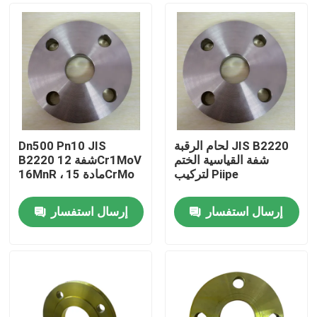
لحام الرقبة JIS B2220
Dn500 Pn10 JIS
شفة القياسية الختم
B2220 شفة 12Cr1MoV
لتركيب Piipe
16MnR ، مادة 15CrMo
إرسال استفسار
إرسال استفسار
منزل
حول بنا
إتصال