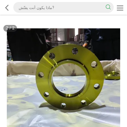
2
/
2