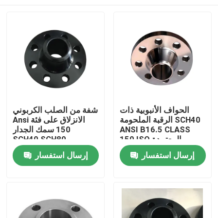
الحواف الأنبوبية ذات
شفة من الصلب الكربوني
الرقبة الملحومة SCH40
Ansi الانزلاق على فئة
ANSI B16.5 CLASS
150 سمك الجدار
150 ISO المعتمدة
SCH40 SCH80
منزل
إرسال استفسار
إرسال استفسار
حول بنا
إتصال