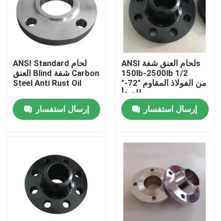
المنتجات
شفة أنابيب الصلب
ANSI لحام العنق شفةs
ANSI Standard لحام
150lb-2500lb 1/2
العنق Blind شفة Carbon
"-72" من الفولاذ المقاوم
Steel Anti Rust Oil
شفة أنابيب DIN
للصدأ
إرسال استفسار
إرسال استفسار
شفة الأنبوب ANSI
الشفاه القياسية GOST
BS 4504 شفة
شفة EN 1092