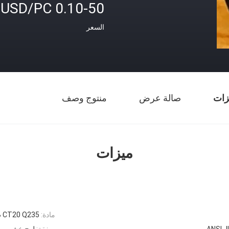
0.10-50 USD/PC
السعر
زات
صالة عرض
منتوج وصف
ميزات
مادة:
 CT20 Q235
ANSI J
صفقة:
لوح خشبي