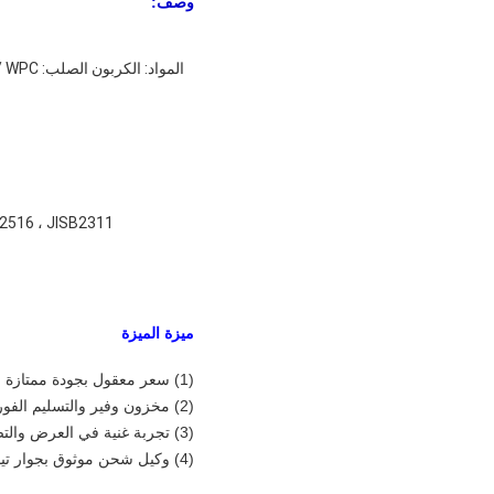
وصف:
17 ، DIN2516 ، JISB2311
ميزة الميزة
(1) سعر معقول بجودة ممتازة
(2) مخزون وفير والتسليم الفوري
(3) تجربة غنية في العرض والتصدير ، خدمة مخلصة
(4) وكيل شحن موثوق بجوار تيانجين