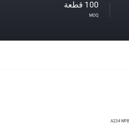
100 قطعة
MOQ
A234 WPB