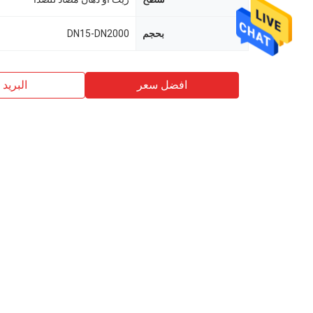
بحجم
DN15-DN2000
افضل سعر
البريد ب