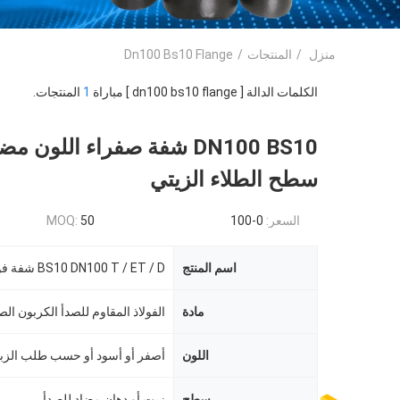
منزل
/
المنتجات
/
Dn100 Bs10 Flange
الكلمات الدالة [ dn100 bs10 flange ] مباراة
1
المنتجات.
DN100 BS10 شفة صفراء اللون 
سطح الطلاء الزيتي
السعر:
0-100
50
MOQ:
اسم المنتج
مادة
الفولاذ المقاوم للصدأ الكربون ال
اللون
أصفر أو أسود أو حسب طلب الزب
سطح
زيت أو دهان مضاد للصدأ