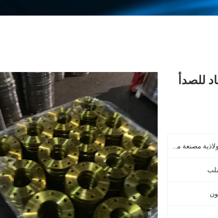
مضاد للصدأ
BS10 DN100 T / ET / D شفة فولاذية مصنعة من الفولاذ الكربوني باللون الأصفر
صلب
ون