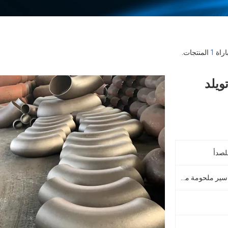
1
المنتجات.
تويلد
لصدأ
MS 1.5D طويلة نصف قطرها مواسير ملحومة مواسير الصلب الكربوني