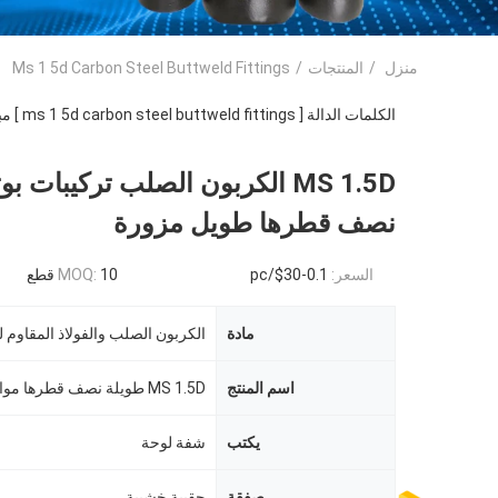
منزل
/
المنتجات
/
Ms 1 5d Carbon Steel Buttweld Fittings
الكلمات الدالة [ ms 1 5d carbon steel buttweld fittings ] مباراة
MS 1.5D الكربون الصلب تركيبات بو
نصف قطرها طويل مزورة
السعر:
0.1-30$/pc
10 قطع
MOQ:
مادة
الكربون الصلب والفولاذ المقاوم ل
اسم المنتج
يكتب
شفة لوحة
صفقة
حقيبة خشبية