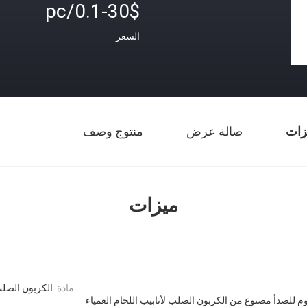
0.1-30$/pc
السعر
زات
صالة عرض
منتوج وصف
ميزات
مادة:
الكربون الصلب