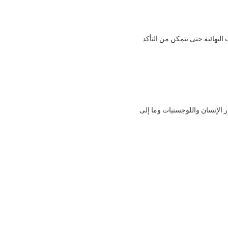
ج: "الجودة اليوم ، السوق غدًا" التفتيش والتتبع رقم. نحن جادون في التحكم في الجودة من المواد الخام إلى الأنابيب النهائية.حتى نتمكن من التأكد 
ج: سعرنا عملي.لقد حاولنا استخدام معدات السيارات لتوفير تكلفة العمال.والتحكم في التكاليف الأخرى.مثل مصادر الإنسان واللوجستيات وما إلى 