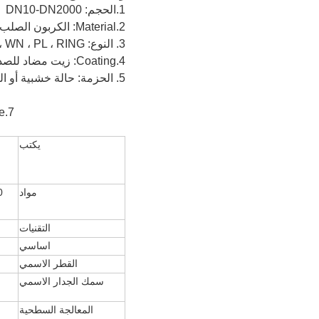
1.الحجم: DN10-DN2000
2.Material: الكربون الصلب والفولاذ المقاوم للصدأ وسبائك الصلب
3. النوع: BL ، WN ، PL ، RING
4.Coating: زيت مضاد للصدأ ، طلاء أصفر شفاف ، جلفنة بالغمس البارد والساخن
5. الحزمة: حالة خشبية أو البليت
7.Usage: تستخدم على نطاق واسع في البناء ، هيدروليكي ، خطوط أنابيب محطات الطاقة الكهربائية.
يكتب
مواد
التقنيات
اساسي
القطر الاسمي
سمك الجدار الاسمي
المعالجة السطحية