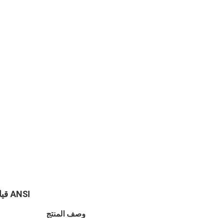
ANSI قياسي زيت مقاوم للصدأ مصنوع من الكربون الصلب لأنابيب اللحام العمياء
وصف المنتج