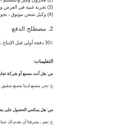
(3) تجربة غنية في العرض والتصدير ، خدمة مخلصة
(4) وكيل شحن موثوق ، بجوار ميناء تيانجين
2. مصطلح الدفع
30٪ دفعة أولى قبل الإنتاج ، 70٪ مقابل نسخة B / L.
التعليمات:
س: هل أنت مصنع أو شركة تجار
ج: نحن مصنع.لدينا مصنع شقيق ي
س: هل يمكنني الحصول على بعض
ج: نعم ، يشرفنا أن نقدم لك عينا