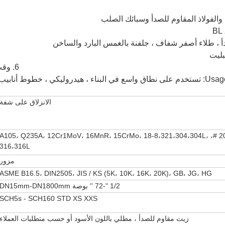
6. وقت التسليم: وفقا لمتطلباتكم
الانزلاق على شفة
20 #، A105، Q235A، 12Cr1MoV، 16MnR، 15CrMo، 18-8،321،304،304L،
316،316L
مزور
ASME B16.5، DIN2505، JIS / KS (5K، 10K، 16K، 20K)، GB، JG، HG
1/2 "-72 '' بوصة DN15mm-DN1800mm
SCH5s - SCH160 STD XS XXS
زيت مقاوم للصدأ ، مطلي باللون الأسود أو حسب متطلبات العملاء