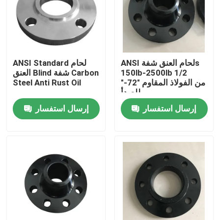
المنتجات
شفة أنابيب الصلب
ANSI لحام العنق شفةs
ANSI Standard لحام
150lb-2500lb 1/2
العنق Blind شفة Carbon
"-72" من الفولاذ المقاوم
Steel Anti Rust Oil
شفة أنابيب DIN
للصدأ
إرسال استفسار
إرسال استفسار
شفة الأنبوب ANSI
الشفاه القياسية GOST
BS 4504 شفة
شفة EN 1092