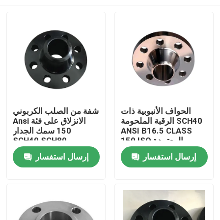
الحواف الأنبوبية ذات
شفة من الصلب الكربوني
الرقبة الملحومة SCH40
Ansi الانزلاق على فئة
ANSI B16.5 CLASS
150 سمك الجدار
150 ISO المعتمدة
SCH40 SCH80
منزل
إرسال استفسار
إرسال استفسار
حول بنا
إتصال