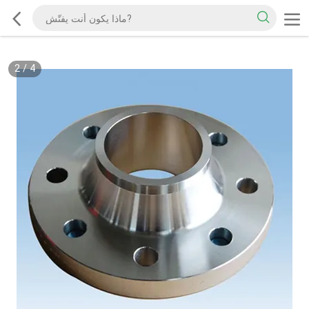
2
/
4