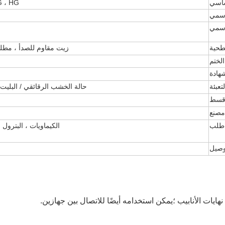
اسي
G ، HG
اسمي
اسمي
طحية
زيت مقاوم للصدأ ، مطلي
ختم
هادة
لتعبئة
حالة الخشب الرقائقي / البليت
سط
مصنع
طلب
الكيماويات ، البترول ،
وصيل
عا
ايات الأنابيب ؛
يمكن استخدامه أيضًا للاتصال بين جهازين.