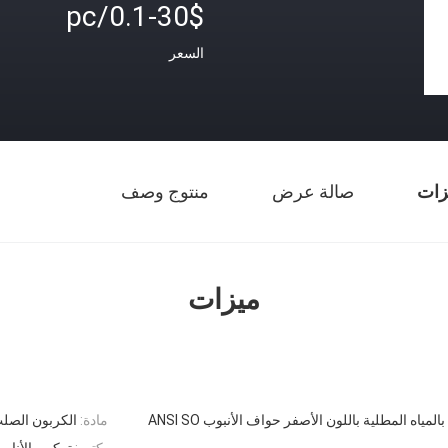
0.1-30$/pc
السعر
زات
صالة عرض
منتوج وصف
ميزات
مياه المطلية باللون الأصفر حواف الأنبوب ANSI SO
مادة:
الكربون الصلب
يكتب:
تركيب الأنابي