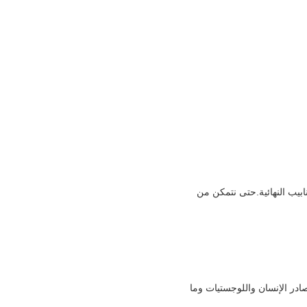
ج: "الجودة اليوم ، السوق غدًا" التفتيش والتتبع رقم. نحن جادون في التحكم في الجودة من المواد الخام إلى الأنابيب النهائية.حتى نتمكن من 
ج: سعرنا عملي.لقد حاولنا استخدام معدات السيارات لتوفير تكلفة العمال.والتحكم في التكاليف الأخرى.مثل مصادر الإنسان واللوجستيات وما 