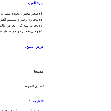
ميزة الميزة
(1) سعر معقول بجودة ممتازة
(2) مخزون وفير والتسليم الفوري
(3) تجربة غنية في العرض والتصدير ، خدمة مخلصة
(4) وكيل شحن موثوق بجوار تيانجين
عرض المنتج:
مصنعنا
تسليم الطرود
التعليمات:
س: هل أنت مصنع أو شركة تجا