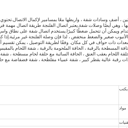
ن ، أضف وسادات شفة ، واربطها معًا بمسامير لإكمال الاتصال.
تحتوي 
ا ، وهي أيضًا وصلات شفة.
يعتبر اتصال الفلنجة طريقة اتصال مهمة ف
دام ويمكن أن تتحمل ضغطًا كبيرًا.
يستخدم اتصال شفة على نطاق واسع
لأنبوب صغير والضغط منخفض ، لذا فإن وصلة الفلنجة غير مرئية.
إذا 
 ومعدات ذات حواف في كل مكان.
وفقًا لطريقة التوصيل ، يمكن تقسيم أ
فة المسطحة بالرقبة ، الحافة الملحومة بالرقبة ، شفة اللحام بالمقبس 
 حلقة اللحام بعقب العنق ، الحافة السائبة مع حلقة لحام مسطحة ، ش
 رقبة عالية بقطر كبير ، شفة عمياء مفلطحة ، شفة فضفاضة مع حلقة
يكتب
مواد
قنيات