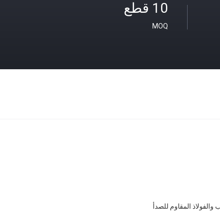
10 قطع
MOQ
 والفولاذ المقاوم للصدأ
ب