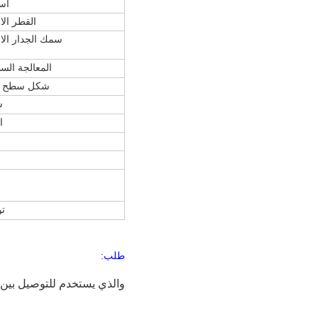
اس
القطر ال
سمك الجدار ال
المعالجة الس
شكل سطح ال
ش
ا
ق
ت
طلب:
والذي يستخدم للتوصيل بين نه