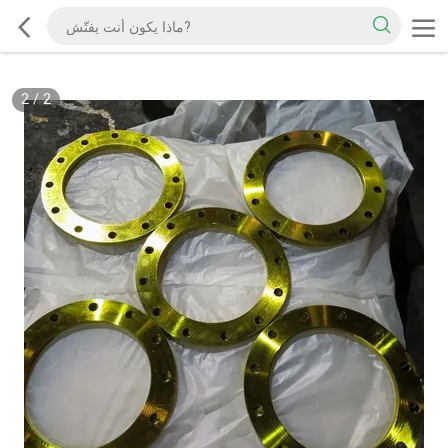
2
/
2