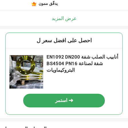
يدقّق ممون
عرض المزيد
احصل على افضل سعر ل
EN1092 DN200 أنابيب الصلب شفة
BS4504 PN16 شفة لصناعة
البتروكيماويات
استمر