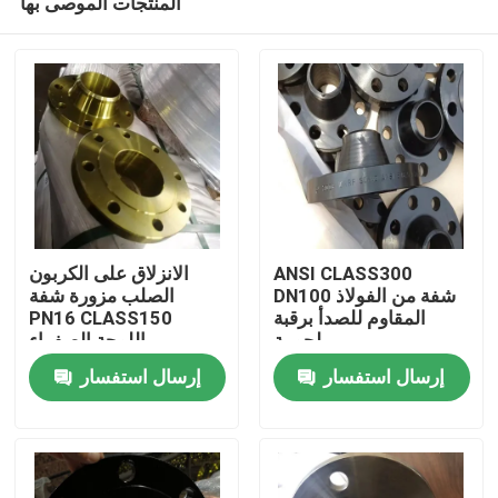
المنتجات الموصى بها
ANSI CLASS300
الانزلاق على الكربون
DN100 شفة من الفولاذ
الصلب مزورة شفة
المقاوم للصدأ برقبة
PN16 CLASS150
ملحومة
اللوحة الصفراء
منزل
إرسال استفسار
إرسال استفسار
حول بنا
إتصال