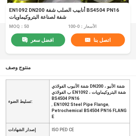
EN1092 DN200 أنابيب الصلب شفة BS4504 PN16
شفة لصناعة البتروكيماويات
الأسعار：0-100
MOQ：50
اتصل بنا
افضل سعر
منتوج وصف
شفة الأنبوب الفولاذي DN200 ، شفة الأنبو
ب الفولاذي EN1092 ، شفة البتروكيماويات
BS4504 PN16
تسليط الضوء:
,
EN1092 Steel Pipe Flange
,
Petrochemical BS4504 PN16 FLANG
E
ISO PED CE
إصدار الشهادات