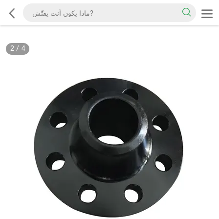
2
/
4