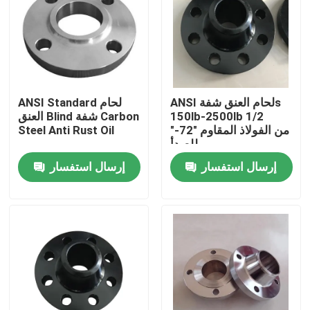
المنتجات
شفة أنابيب الصلب
ANSI لحام العنق شفةs
ANSI Standard لحام
150lb-2500lb 1/2
العنق Blind شفة Carbon
شفة أنابيب DIN
"-72" من الفولاذ المقاوم
Steel Anti Rust Oil
للصدأ
إرسال استفسار
إرسال استفسار
شفة الأنبوب ANSI
الشفاه القياسية GOST
BS 4504 شفة
شفة EN 1092