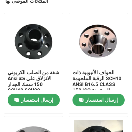
المنتجات الموصى بها
الحواف الأنبوبية ذات
شفة من الصلب الكربوني
الرقبة الملحومة SCH40
Ansi الانزلاق على فئة
ANSI B16.5 CLASS
150 سمك الجدار
150 ISO المعتمدة
SCH40 SCH80
منزل
إرسال استفسار
إرسال استفسار
حول بنا
إتصال