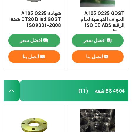
A105 Q235 GOST
شهادة A105 Q235
الحواف القياسية لحام
CT20 Blind GOST شفة
الرقبة ISO CE ABS
ISO9001-2008
مصدق
افضل سعر
افضل سعر
اتصل بنا
اتصل بنا
BS 4504 شفة
(11)