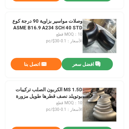
وصلات مواسير بزاوية 90 درجة كوع
ASME B16.9 A234 SCH 40 STD
MOQ：10 قطع
الأسعار：0.1-30$/pc
افضل سعر
اتصل بنا
MS 1.5D الكربون الصلب تركيبات
بوتويلد نصف قطرها طويل مزورة
MOQ：10 قطع
الأسعار：0.1-30$/pc