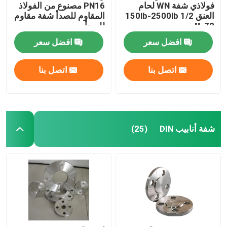
فولاذي شفة WN لحام
PN16 مصنوع من الفولاذ
العنق 150lb-2500lb 1/2
المقاوم للصدأ شفة مقاوم
"-72"
للصدأ ،
افضل سعر
افضل سعر
اتصل بنا
اتصل بنا
شفة أنابيب DIN
(25)