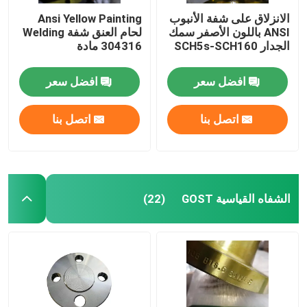
الانزلاق على شفة الأنبوب
Ansi Yellow Painting
ANSI باللون الأصفر سمك
لحام العنق شفة Welding
الجدار SCH5s-SCH160
304316 مادة
افضل سعر
افضل سعر
اتصل بنا
اتصل بنا
الشفاه القياسية GOST
(22)