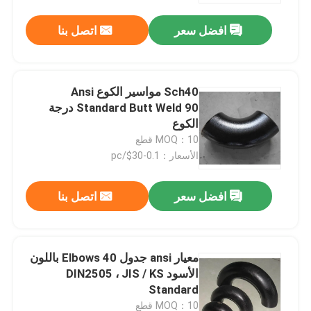
افضل سعر
اتصل بنا
Sch40 مواسير الكوع Ansi
Standard Butt Weld 90 درجة
الكوع
MOQ：10 قطع
الأسعار：0.1-30$/pc
افضل سعر
اتصل بنا
منزل
معيار ansi جدول 40 Elbows باللون
المنتجات
الأسود DIN2505 ، JIS / KS
Standard
حول بنا
MOQ：10 قطع