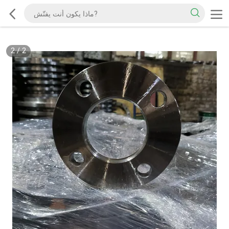
2
/
2