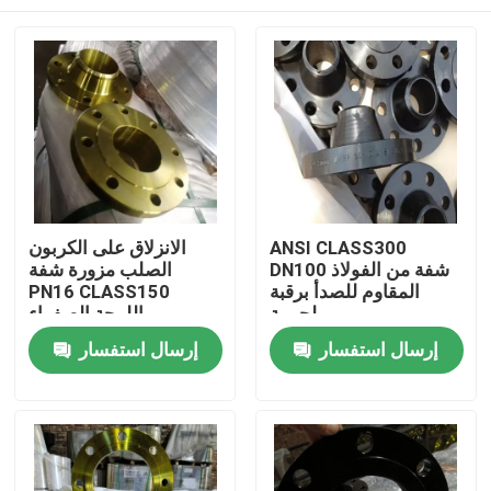
ANSI CLASS300
الانزلاق على الكربون
DN100 شفة من الفولاذ
الصلب مزورة شفة
المقاوم للصدأ برقبة
PN16 CLASS150
ملحومة
اللوحة الصفراء
منزل
إرسال استفسار
إرسال استفسار
حول بنا
إتصال