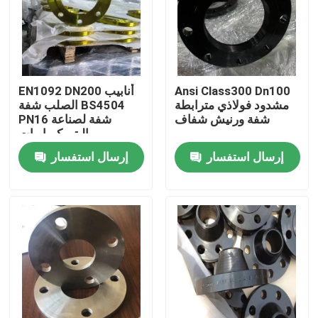
المنتجات
شفة أنابيب الصلب
Ansi Class300 Dn100
EN1092 DN200 أنابيب
مشدود فولاذي مترابطة
الصلب شفة BS4504
شفة ورنيش شفاف
PN16 شفة لصناعة
شفة أنابيب DIN
البتروكيماويات
إرسال استفسار
إرسال استفسار
شفة الأنبوب ANSI
الشفاه القياسية GOST
BS 4504 شفة
شفة EN 1092