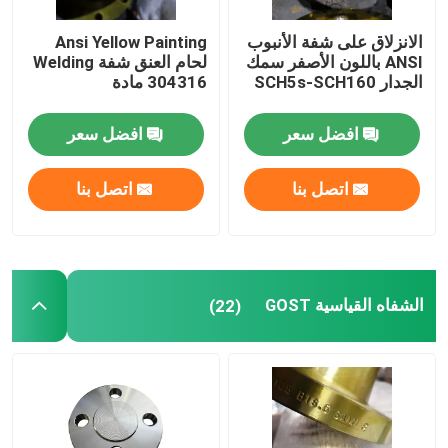
الانزلاق على شفة الأنبوب
Ansi Yellow Painting
ANSI باللون الأصفر سمك
لحام العنق شفة Welding
الجدار SCH5s-SCH160
304316 مادة
افضل سعر
افضل سعر
اتصل بنا
اتصل بنا
الشفاه القياسية GOST
(22)