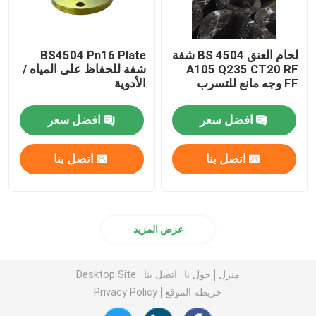
لحام العنق BS 4504 شفة
BS4504 Pn16 Plate
A105 Q235 CT20 RF
شفة للحفاظ على المياه /
FF وجه مانع للتسرب
الأدوية
افضل سعر
افضل سعر
اتصل بنا
اتصل بنا
عرض المزيد
منزل
حول نا
اتصل بنا
Desktop Site
خريطة الموقع
Privacy Policy