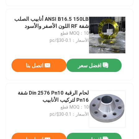
ANSI B16.5 150LB أنابيب الصلب
شفة RF اللون الأصفر والأسود
MOQ：10 قطع
الأسعار：0.1-30$/pc
افضل سعر
اتصل بنا
لحام الرقبة Din 2576 Pn10 شفة
منزل
Pn16 لتركيب الأنابيب
MOQ：10 قطع
الأسعار：0.1-30$/pc
المنتجات
حول بنا