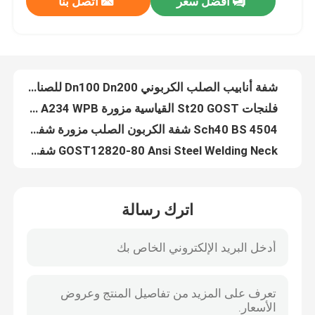
افضل سعر
اتصل بنا
شفة أنابيب الصلب الكربوني Dn100 Dn200 للصناعات الكيماوية
فلنجات St20 GOST القياسية مزورة A234 WPB شفة لحام مسطحة
جولة في المعمل
Sch40 BS 4504 شفة الكربون الصلب مزورة شفة أعمى لتركيب الأنابيب
GOST12820-80 Ansi Steel Welding Neck شفة Dn50 Dn80 Size
ضبط الجودة
خط أنابيب GOST قياسي شفة RF لوحة 1 بوصة رفعت شفة الوجه
GOST33259 لحام الصلب الرقبة شفة زيت مضاد للصدأ للإنشاءات
اتصل بنا
حواف قياسية مضادة للصدأ من GOST GOST33259 Rf و Ff شفة
ANSI DIN EN BS JIS الكربون الصلب A234 WPB وصلة الأنابيب الملحومة
Dn500 Pn10 JIS B2220 شفة 12Cr1MoV 16MnR ، مادة 15CrMo
طلب اقتباس
شفة فولاذية مجلفنة ذات وجه بارز 10 بوصة
اترك رسالة
10 بوصة DIN أنبوب شفة Ansi أثار الوجه شفة تراجع الباردة والساخنة تغلفن
شفة أنابيب الصلب
EN1092 قياسي على البارد والساخن لختم الأنابيب المجلفنة بالفلنجات
لحام الرقبة JIS B2220 شفة القياسية الختم لتركيب Piipe
شفة أنابيب DIN
Gost Standard Pipeline شفة لوحة ملحومة رقبة للطاقة الكهربائية
16 بوصة لحام EN 1092 شفة ختم سطح مضاد للصدأ النفط
شفة الأنبوب ANSI