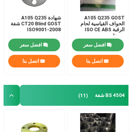
A105 Q235 GOST
شهادة A105 Q235
الحواف القياسية لحام
CT20 Blind GOST شفة
الرقبة ISO CE ABS
ISO9001-2008
مصدق
افضل سعر
افضل سعر
اتصل بنا
اتصل بنا
BS 4504 شفة
(11)